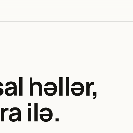
l həllər,
ra ilə.