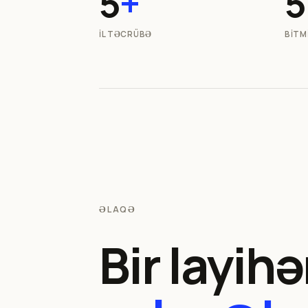
5
+
5
İL TƏCRÜBƏ
BITM
ƏLAQƏ
Bir layihə