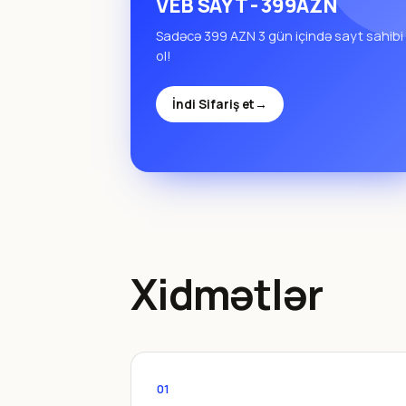
VEB SAYT - 399AZN
Sadəcə 399 AZN 3 gün içində sayt sahibi
ol!
İndi Sifariş et
→
Xidmətlər
01