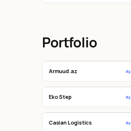
Portfolio
Armuud.az
Armuud.az
Aç
ekostep.az
Eko Step
Aç
caspianlogistics.az
Casian Logistics
Aç