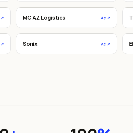
mcazlogistics.az
MC AZ Logistics
T
 ↗
Aç ↗
Sonix.az
Sonix
E
 ↗
Aç ↗