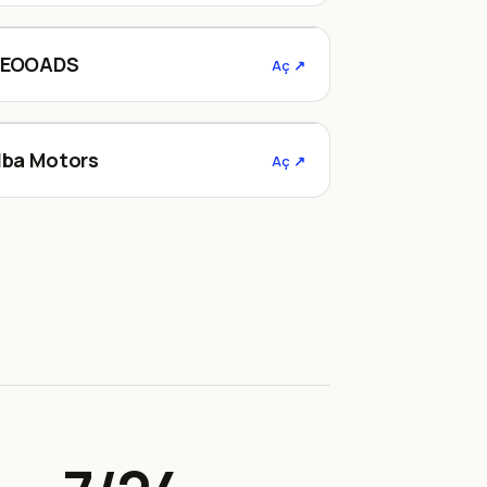
Teooads
EOOADS
Aç ↗
elbamotors.az
lba Motors
Aç ↗