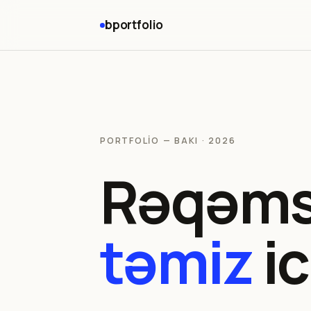
bportfolio
PORTFOLIO — BAKI · 2026
Rəqəmsa
təmiz
ic