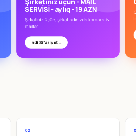
Şirkətiniz üçün - MAİL
SERVİSİ - aylıq - 19 AZN
G
i
Şirkətiniz üçün, şirkət adınızda korparativ
maillər
İndi Sifariş et
→
02