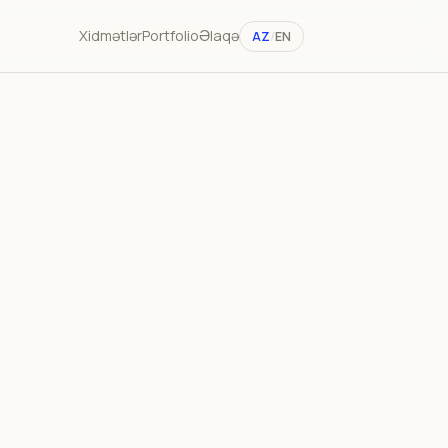
Xidmətlər
Portfolio
Əlaqə
AZ
/
EN