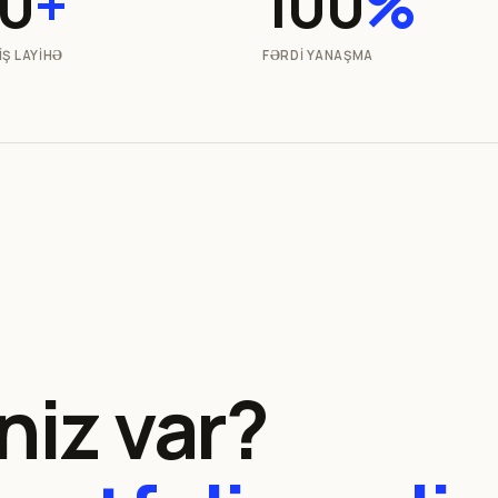
0
+
100
%
IŞ LAYIHƏ
FƏRDI YANAŞMA
niz var?