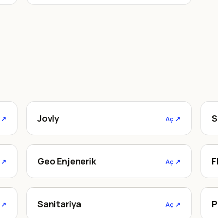
jovly.org
Jovly
S
 ↗
Aç ↗
geoenjenerik.com.tr
Geo Enjenerik
F
 ↗
Aç ↗
sanitariya.az
Sanitariya
P
 ↗
Aç ↗