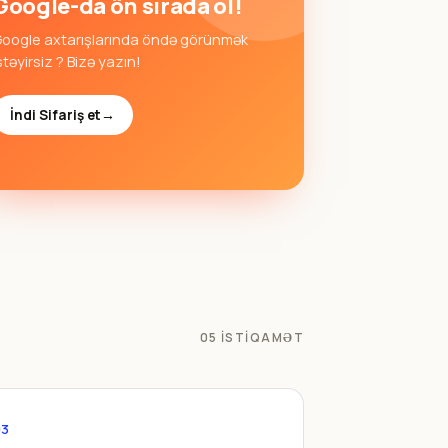
Google-da ön sırada ol!
oogle axtarışlarında öndə görünmək
stəyirsiz ? Bizə yazın!
İndi Sifariş et
→
05 ISTIQAMƏT
03