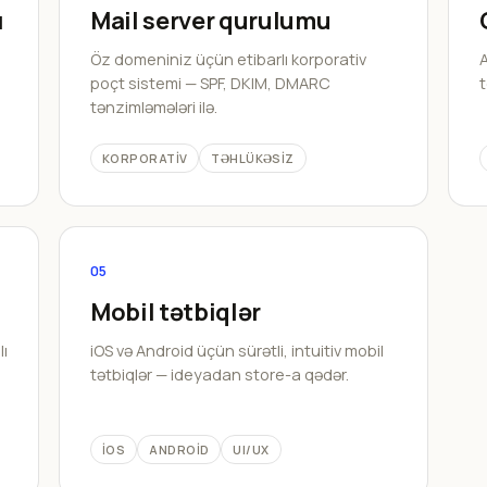
ı
Mail server qurulumu
Öz domeniniz üçün etibarlı korporativ
A
poçt sistemi — SPF, DKIM, DMARC
t
tənzimləmələri ilə.
KORPORATIV
TƏHLÜKƏSIZ
05
Mobil tətbiqlər
lı
iOS və Android üçün sürətli, intuitiv mobil
tətbiqlər — ideyadan store-a qədər.
IOS
ANDROID
UI/UX