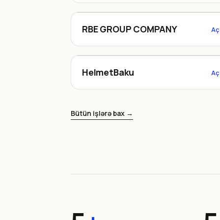
rbegroupcompany.az
RBE GROUP COMPANY
Aç
HelmetBaku
HelmetBaku
Aç
Bütün işlərə bax →