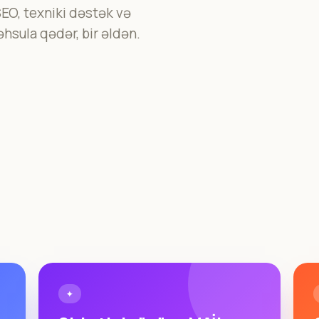
SEO, texniki dəstək və
hsula qədər, bir əldən.
✦