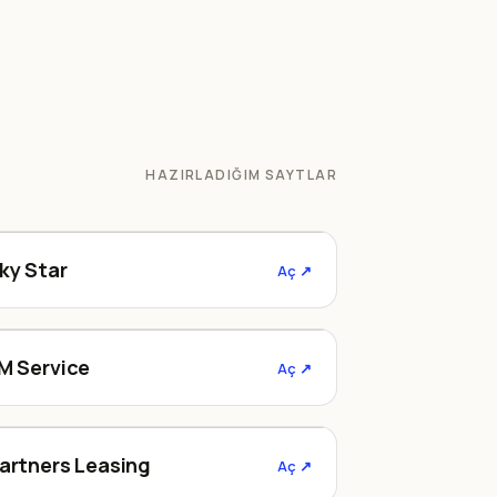
HAZIRLADIĞIM SAYTLAR
skystar.az
ky Star
Aç ↗
fmservice.az
M Service
Aç ↗
partnersleasing.az
artners Leasing
Aç ↗