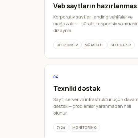
Veb saytların hazırlanmas
Korporativ saytlar, landing səhifələr və
mağazalar — sürətli, responsiv və müasir
dizaynla.
RESPONSIV
MÜASIR UI
SEO-HAZIR
04
Texniki dəstək
Sayt, server və infrastruktur üçün davam
dəstək — problemlər yaranmadan həll
olunur.
7/24
MONITORINQ