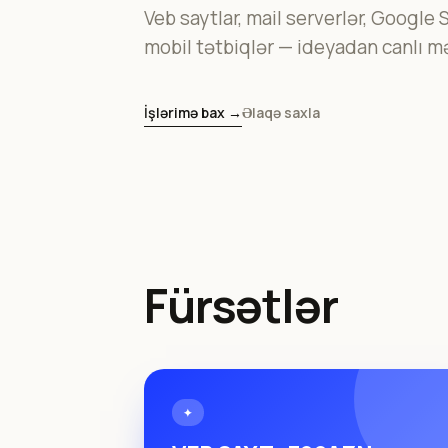
Veb saytlar, mail serverlər, Google 
mobil tətbiqlər — ideyadan canlı mə
İşlərimə bax →
Əlaqə saxla
Fürsətlər
✦