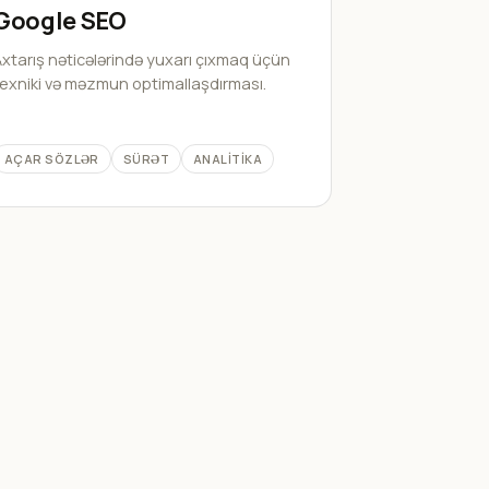
Google SEO
xtarış nəticələrində yuxarı çıxmaq üçün
exniki və məzmun optimallaşdırması.
AÇAR SÖZLƏR
SÜRƏT
ANALITIKA