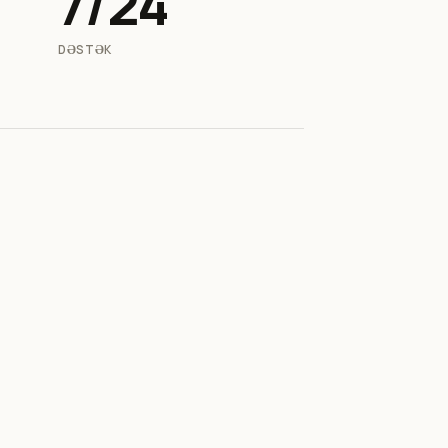
7/24
DƏSTƏK